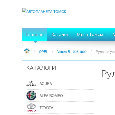
Главная
Каталог
Мы в Томске
М
/
OPEL
/
Vectra B 1995-1999
/
Рулевое упр
КАТАЛОГИ
Ру
ACURA
ALFA ROMEO
TOYOTA