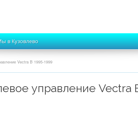
ы в Кузовлево
авление Vectra B 1995-1999
Ваш вопрос
*
левое управление Vectra 