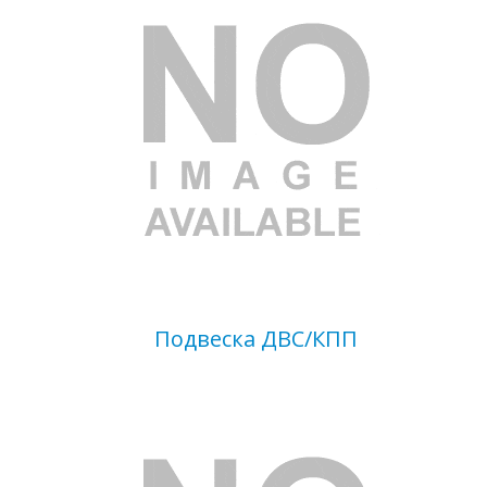
Подвеска ДВС/КПП
Ваш вопрос
*